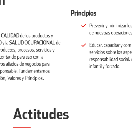
Principios
Prevenir y minimizar lo
de nuestras operaciones
A CALIDAD
de los productos y
D
y la
SALUD OCUPACIONAL
de
Educar, capacitar y co
roductos, procesos, servicios y
servicios sobre los asp
 contando para eso con la
responsabilidad social,
ros aliados de negocios para
infantil y forzado.
responsable. Fundamentamos
ón, Valores y Principios.
Actitudes