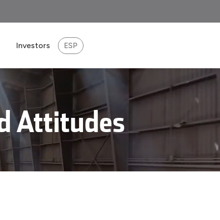
Investors
ESP
eport 2025
d Attitudes