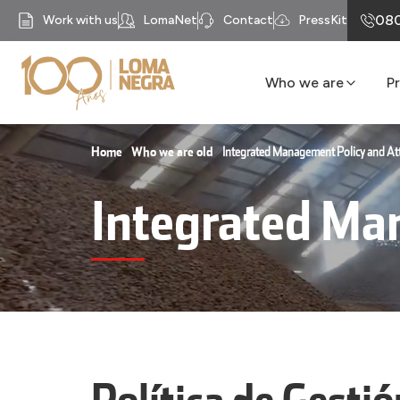
080
Work with us
LomaNet
Contact
PressKit
Who we are
P
Our History
Business units
Home
Who we are old
Integrated Management Policy and At
Mission
Integrated Ma
Our Purpose
Compliance
Recycomb
Política de Gestió