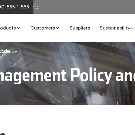
0-555-1-555
roducts
Customers
Suppliers
Sustainability
Cement
Loma Atiende
Sustainability R
Lime
Delivery Services
Boost Program
titudes
»
»
Masonry
LomaNet
nagement Policy an
Concrete
Consulting and Technical Center
Aggregates
Points of Sale
FAQs
n