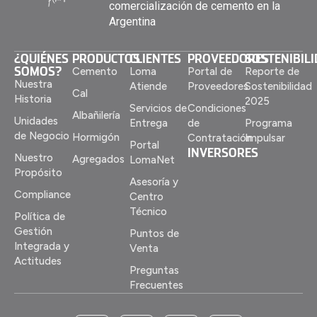
comercialización de cemento en la
Argentina
¿QUIÉNES
PRODUCTOS
CLIENTES
PROVEEDORES
SOSTENIBIL
SOMOS?
Cemento
Loma
Portal de
Reporte de
Nuestra
Atiende
Proveedores
Sostenibilidad
Cal
Historia
2025
Servicios de
Condiciones
Albañilería
Unidades
Entrega
de
Programa
de Negocio
Hormigón
Contratación
Impulsar
Portal
INVERSORES
Nuestro
Agregados
LomaNet
Propósito
Asesoría y
Compliance
Centro
Técnico
Política de
Gestión
Puntos de
Integrada y
Venta
Actitudes
Preguntas
Frecuentes