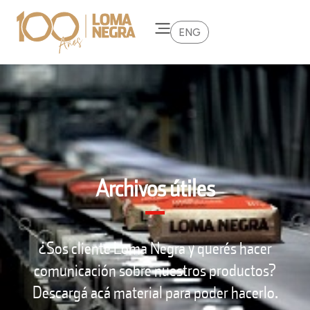
ENG
Archivos útiles
¿Sos cliente Loma Negra y querés hacer
comunicación sobre nuestros productos?
Descargá acá material para poder hacerlo.