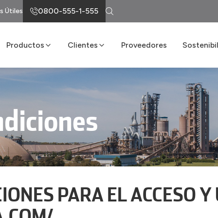
0800-555-1-555
s Útiles
Productos
Clientes
Proveedores
Sostenibi
Cemento
Loma Atiende
Sostenibi
Cal
Servicios de Entrega
Programa 
s
Albañilería
Portal LomaNet
ndiciones
Hormigón
Asesoría Técnica
Agregados
Puntos de Venta
Preguntas Frecuentes
IONES PARA EL ACCESO Y 
A.COM/