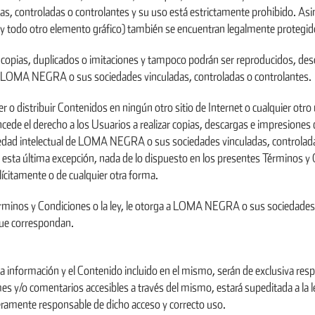
 controladas o controlantes y su uso está estrictamente prohibido. Asimis
y todo otro elemento gráfico) también se encuentran legalmente protegid
copias, duplicados o imitaciones y tampoco podrán ser reproducidos, desc
 de LOMA NEGRA o sus sociedades vinculadas, controladas o controlantes.
r o distribuir Contenidos en ningún otro sitio de Internet o cualquier otro 
ncede el derecho a los Usuarios a realizar copias, descargas e impresione
dad intelectual de LOMA NEGRA o sus sociedades vinculadas, controladas 
 esta última excepción, nada de lo dispuesto en los presentes Términos y 
lícitamente o de cualquier otra forma.
Términos y Condiciones o la ley, le otorga a LOMA NEGRA o sus sociedades 
 que correspondan.
 la información y el Contenido incluido en el mismo, serán de exclusiva re
 y/o comentarios accesibles a través del mismo, estará supeditada a la ley
nteramente responsable de dicho acceso y correcto uso.