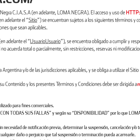
HTTP
ma Negra C.I.A.S.A (en adelante, LOMA NEGRA). El acceso y uso de
n adelante el “
Sitio
”) se encuentran sujetos a los siguientes términos y c
iones que sean aplicables.
(en adelante el “
UsuarioUsuario
”), se encuentra obligado a cumplir y respe
 no acuerda total o parcialmente, sin restricciones, reservas ni modificaci
rgentina y/o de las jurisdicciones aplicables, y se obliga a utilizar el Sitio 
m
o, su Contenido y los presentes Términos y Condiciones debe ser dirigida a
tilizado para fines comerciales.
, “CON TODAS SUS FALLAS” y según su “DISPONIBILIDAD” por lo que LOMA NE
ecesidad de notificación previa, determinar la suspensión, cancelación y/o te
cualquier daño o perjuicio que tal suspensión o terminación pueda acarrearle.