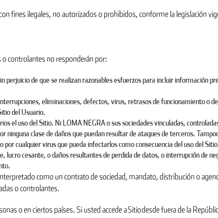
con fines ilegales, no autorizados o prohibidos, conforme la legislación v
o controlantes no responderán por:
in perjuicio de que se realizan razonables esfuerzos para incluir información pre
interrupciones, eliminaciones, defectos, virus, retrasos de funcionamiento o de
itio del Usuario.
arios el uso del Sitio. Ni LOMA NEGRA o sus sociedades vinculadas, controladas
e por ninguna clase de daños que puedan resultar de ataques de terceros. Tampo
o por cualquier virus que pueda infectarlos como consecuencia del uso del Sitio 
, lucro cesante, o daños resultantes de perdida de datos, o interrupción de nego
nto.
interpretado como un contrato de sociedad, mandato, distribución o agenc
das o controlantes.
sonas o en ciertos países. Si usted accede a Sitio desde fuera de la Repúbli