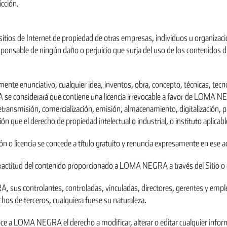
icción.
os sitios de Internet de propiedad de otras empresas, individuos u organ
esponsable de ningún daño o perjuicio que surja del uso de los contenidos d
te enunciativo, cualquier idea, inventos, obra, concepto, técnicas, tecnol
 considerará que contiene una licencia irrevocable a favor de LOMA NEG
transmisión, comercialización, emisión, almacenamiento, digitalización, pu
ón que el derecho de propiedad intelectual o industrial, o instituto aplicab
n o licencia se concede a título gratuito y renuncia expresamente en ese a
 y exactitud del contenido proporcionado a LOMA NEGRA a través del Sit
us controlantes, controladas, vinculadas, directores, gerentes y emplead
hos de terceros, cualquiera fuese su naturaleza.
e a LOMA NEGRA el derecho a modificar, alterar o editar cualquier inform