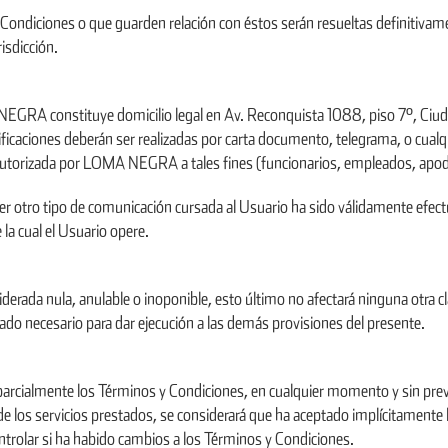
 Condiciones o que guarden relación con éstos serán resueltas definitivam
isdicción.
MA NEGRA constituye domicilio legal en Av. Reconquista 1088, piso 7°, C
notificaciones deberán ser realizadas por carta documento, telegrama, o cua
 autorizada por LOMA NEGRA a tales fines (funcionarios, empleados, apode
er otro tipo de comunicación cursada al Usuario ha sido válidamente efectua
la cual el Usuario opere.
siderada nula, anulable o inoponible, esto último no afectará ninguna otr
do necesario para dar ejecución a las demás provisiones del presente.
rcialmente los Términos y Condiciones, en cualquier momento y sin previo 
ión de los servicios prestados, se considerará que ha aceptado implícitame
controlar si ha habido cambios a los Términos y Condiciones.