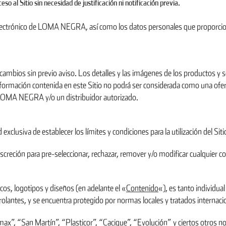
o al Sitio sin necesidad de justificación ni notificación previa.
 electrónico de LOMA NEGRA, así como los datos personales que proporcion
cambios sin previo aviso. Los detalles y las imágenes de los productos y se
formación contenida en este Sitio no podrá ser considerada como una oferta
e LOMA NEGRA y/o un distribuidor autorizado.
usiva de establecer los límites y condiciones para la utilización del Siti
eción para pre-seleccionar, rechazar, remover y/o modificar cualquier con
icos, logotipos y diseños (en adelante el «
Contenido
«), es tanto individ
lantes, y se encuentra protegido por normas locales y tratados internaci
, “San Martín”, “Plasticor”, “Cacique”, “Evolución” y ciertos otros no