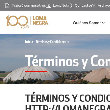
Trabajá con nosotros
LomaNet
Contacto
Archivo
Quiénes Somos
Nuestra Historia
Unidades de Trabajo
Inicio
Términos y Condiciones
»
Misión, visión y valore
Términos y Co
Nuestro Propósito
Compliance
Recycomb
TÉRMINOS Y CONDIC
HTTP://LOMANEGR