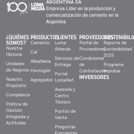
ARGENTINA SA
Empresa Líder en la producción y
comercialización de cemento en la
Argentina
¿QUIÉNES
PRODUCTOS
CLIENTES
PROVEEDORES
SOSTENIBIL
SOMOS?
Cemento
Loma
Portal de
Reporte de
Nuestra
Atiende
Proveedores
Sostenibilidad
Cal
Historia
2025
Servicios de
Condiciones
Albañilería
Unidades
Entrega
de
Programa
de Negocio
Hormigón
Contratación
Impulsar
Portal
INVERSORES
Nuestro
Agregados
LomaNet
Propósito
Asesoría y
Compliance
Centro
Técnico
Política de
Gestión
Puntos de
Integrada y
Venta
Actitudes
Preguntas
Frecuentes