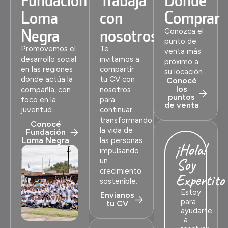
Loma
con
Comprar
Negra
nosotros
Conozca el
punto de
Promovemos el
Te
venta más
desarrollo social
invitamos a
próximo a
en las regiones
compartir
su locación.
donde actúa la
tu CV con
Conocé
los
compañía, con
nosotros
puntos
foco en la
para
de venta
juventud.
continuar
transformando
Conocé
la vida de
Fundación
Loma Negra
las personas
¡Hola!
impulsando
Soy
un
crecimiento
Expertito
sostenible.
Estoy
Envianos
para
tu CV
ayudarte
a