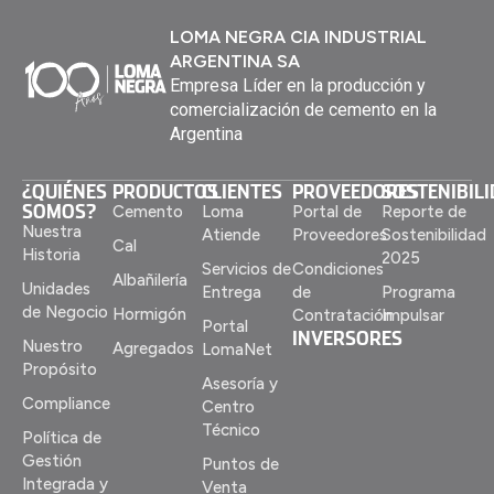
LOMA NEGRA CIA INDUSTRIAL
ARGENTINA SA
Empresa Líder en la producción y
comercialización de cemento en la
Argentina
¿QUIÉNES
PRODUCTOS
CLIENTES
PROVEEDORES
SOSTENIBIL
SOMOS?
Cemento
Loma
Portal de
Reporte de
Nuestra
Atiende
Proveedores
Sostenibilidad
Cal
Historia
2025
Servicios de
Condiciones
Albañilería
Unidades
Entrega
de
Programa
de Negocio
Hormigón
Contratación
Impulsar
Portal
INVERSORES
Nuestro
Agregados
LomaNet
Propósito
Asesoría y
Compliance
Centro
Técnico
Política de
Gestión
Puntos de
Integrada y
Venta