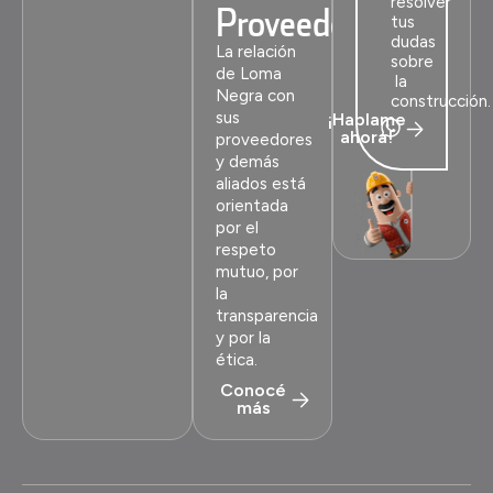
resolver
Proveedores
tus
dudas
La relación
sobre
de Loma
la
Negra con
construcción.
sus
¡Hablame
ahora!
proveedores
y demás
aliados está
orientada
por el
respeto
mutuo, por
la
transparencia
y por la
ética.
Conocé
más