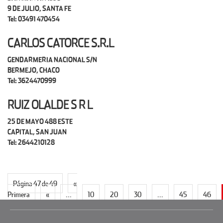
9 DE JULIO, SANTA FE
Tel: 03491 470454
CARLOS CATORCE S.R.L
GENDARMERIA NACIONAL S/N
BERMEJO, CHACO
Tel: 3624470999
RUIZ OLALDE S R L
25 DE MAYO 488 ESTE
CAPITAL, SAN JUAN
Tel: 2644210128
Página 47 de 49
«
Primera
«
...
10
20
30
...
45
46