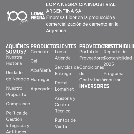
LOMA NEGRA CIA INDUSTRIAL
ARGENTINA SA
Empresa Líder en la producción y
comercialización de cemento en la
Argentina
¿QUIÉNES
PRODUCTOS
CLIENTES
PROVEEDORES
SOSTENIBIL
SOMOS?
Cemento
Loma
Portal de
Reporte de
Nuestra
Atiende
Proveedores
Sostenibilidad
Cal
Historia
2025
Servicios de
Condiciones
Albañilería
Unidades
Entrega
de
Programa
de Negocio
Hormigón
Contratación
Impulsar
Portal
INVERSORES
Nuestro
Agregados
LomaNet
Propósito
Asesoría y
Compliance
Centro
Técnico
Política de
Gestión
Puntos de
Integrada y
Venta
Actitudes