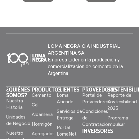
LOMA NEGRA CIA INDUSTRIAL
ARGENTINA SA
Empresa Líder en la producción y
comercialización de cemento en la
Argentina
¿QUIÉNES
PRODUCTOS
CLIENTES
PROVEEDORES
SOSTENIBIL
SOMOS?
Cemento
Loma
Portal de
Reporte de
Nuestra
Atiende
Proveedores
Sostenibilidad
Cal
Historia
2025
Servicios de
Condiciones
Albañilería
Unidades
Entrega
de
Programa
de Negocio
Hormigón
Contratación
Impulsar
Portal
INVERSORES
Nuestro
Agregados
LomaNet