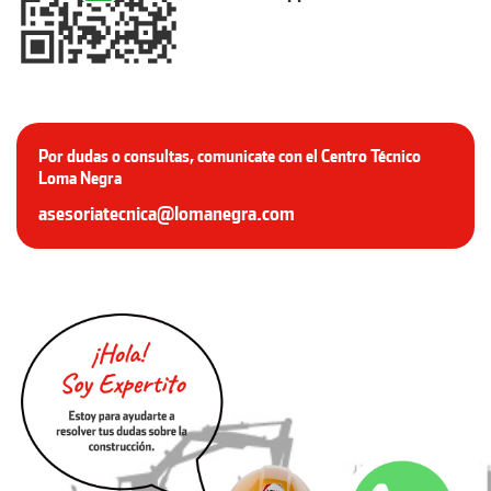
Por dudas o consultas, comunicate con el Centro Técnico
Loma Negra
asesoriatecnica@lomanegra.com