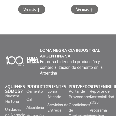
Ver más
Ver más
LOMA NEGRA CIA INDUSTRIAL
ARGENTINA SA
Empresa Líder en la producción y
comercialización de cemento en la
Argentina
¿QUIÉNES
PRODUCTOS
CLIENTES
PROVEEDORES
SOSTENIBIL
SOMOS?
Cemento
Loma
Portal de
Reporte de
Nuestra
Atiende
Proveedores
Sostenibilidad
Cal
Historia
2025
Servicios de
Condiciones
Albañilería
Unidades
Entrega
de
Programa
de Negocio
Hormigón
Contratación
Impulsar